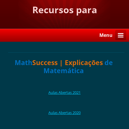
Recursos para
Matemática
Menu
Math
Success | Explicações
de
Matemática
Aulas Abertas 2021
Aulas Abertas 2020